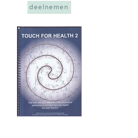
deelnemen
Touch for Health II:
Naast veertien nieuwe spiertesten
staan in deze cursus de ‘Vijf