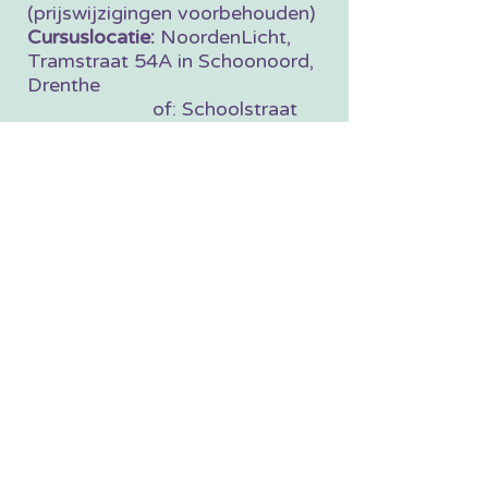
(prijswijzigingen voorbehouden)
Cursuslocatie:
NoordenLicht,
Tramstraat 54A in Schoonoord,
Drenthe
of: Schoolstraat
4A in Schoonloo, Drenthe
Lees
hier
de Algemene
Voorwaarden.
AANMELDEN